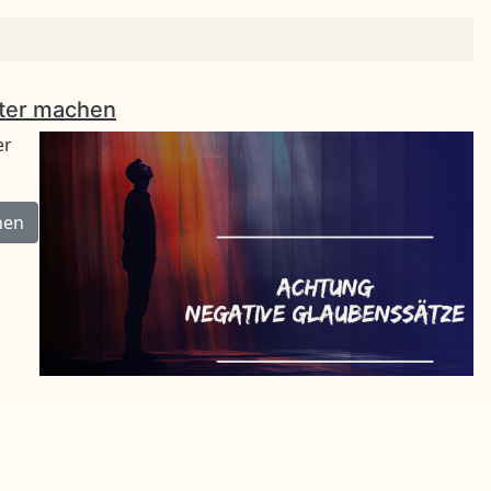
hter machen
er
hen