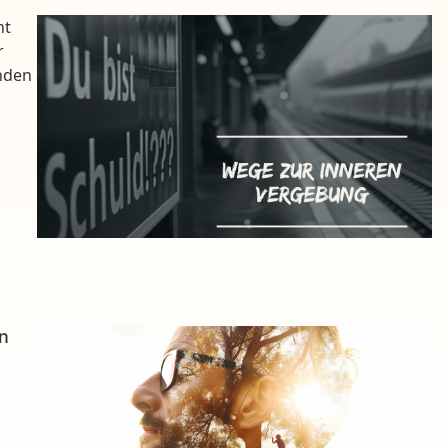
ht
r
enden
n